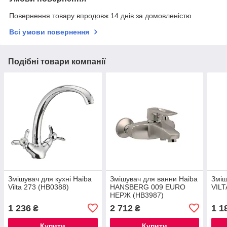
Повернення товару впродовж 14 днів за домовленістю
Всі умови повернення
Подібні товари компанії
Змішувач для кухні Haiba
Змішувач для ванни Haiba
Зміш
Vilta 273 (HB0388)
HANSBERG 009 EURO
VILT
НЕРЖ (HB3987)
1 236
2 712
1 1
₴
₴
Купити
Купити