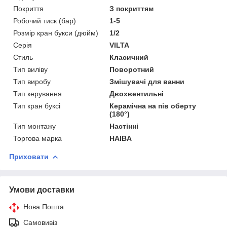
Покриття
З покриттям
Робочий тиск (бар)
1-5
Розмір кран букси (дюйм)
1/2
Серія
VILTA
Стиль
Класичний
Тип виліву
Поворотний
Тип виробу
Змішувачі для ванни
Тип керування
Двохвентильні
Тип кран буксі
Керамічна на пів оберту
(180°)
Тип монтажу
Настінні
Торгова марка
HAIBA
Приховати
Умови доставки
Нова Пошта
Самовивіз