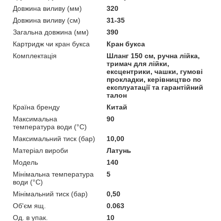
Довжина виливу (мм)
320
Довжина виливу (см)
31-35
Загальна довжина (мм)
390
Картридж чи кран букса
Кран букса
Комплектація
Шланг 150 см, ручна лійка,
тримач для лійки,
ексцентрики, чашки, гумові
прокладки, керівництво по
експлуатації та гарантійний
талон
Країна бренду
Китай
Максимальна
90
температура води (°C)
Максимальний тиск (бар)
10,00
Матеріал вироби
Латунь
Мoдель
140
Мінімальна температура
5
води (°C)
Мінімальний тиск (бар)
0,50
Об'єм ящ.
0.063
Од. в упак.
10