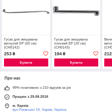
Гусак для змішувача
Гусак для змішувача
Вили
вигнутий EP (50 см)
плоский EP (20 см)
вигн
(CH0142)
(CH0143)
(CH
253
194
212
₴
₴
Купити
Купити
Про нас
99% позитивних з 210 відгуків за рік
Працює з 29.08.2016
м. Харків
вул.Раєвської 18, Харків, Україна