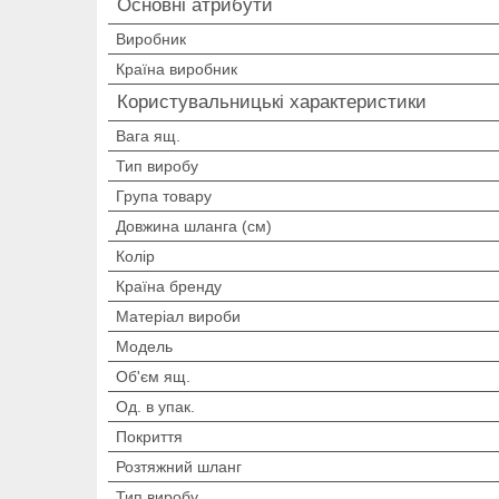
Основні атрибути
Виробник
Країна виробник
Користувальницькі характеристики
Вага ящ.
Тип виробу
Група товару
Довжина шланга (см)
Колір
Країна бренду
Матеріал вироби
Мoдель
Об'єм ящ.
Од. в упак.
Покриття
Розтяжний шланг
Тип виробу