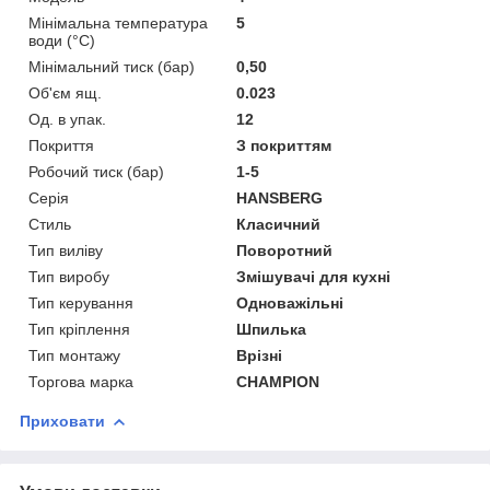
Мінімальна температура
5
води (°C)
Мінімальний тиск (бар)
0,50
Об'єм ящ.
0.023
Од. в упак.
12
Покриття
З покриттям
Робочий тиск (бар)
1-5
Серія
HANSBERG
Стиль
Класичний
Тип виліву
Поворотний
Тип виробу
Змішувачі для кухні
Тип керування
Одноважільні
Тип кріплення
Шпилька
Тип монтажу
Врізні
Торгова марка
CHAMPION
Приховати