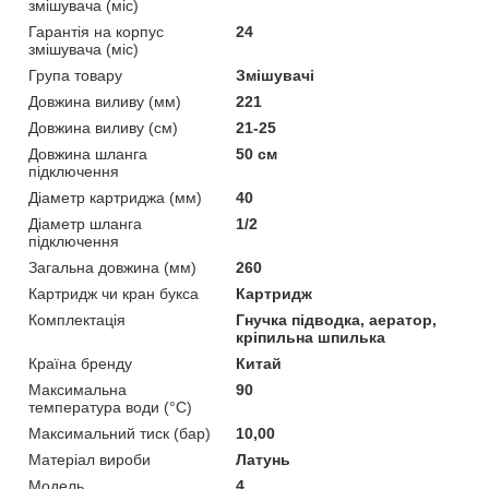
змішувача (міс)
Гарантія на корпус
24
змішувача (міс)
Група товару
Змішувачі
Довжина виливу (мм)
221
Довжина виливу (см)
21-25
Довжина шланга
50 см
підключення
Діаметр картриджа (мм)
40
Діаметр шланга
1/2
підключення
Загальна довжина (мм)
260
Картридж чи кран букса
Картридж
Комплектація
Гнучка підводка, аератор,
кріпильна шпилька
Країна бренду
Китай
Максимальна
90
температура води (°C)
Максимальний тиск (бар)
10,00
Матеріал вироби
Латунь
Мoдель
4