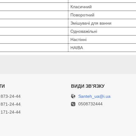
Класичний
Поворотний
Змішувачі для ванни
Одноважільні
Настінні
HAIBA
Santeh_ua@i.ua
 873-24-44
0508732444
 871-24-44
 171-24-44