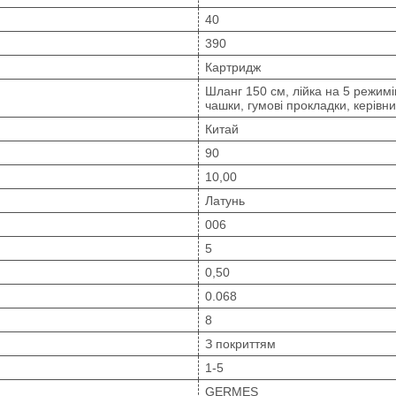
40
390
Картридж
Шланг 150 см, лійка на 5 режимі
чашки, гумові прокладки, керівни
Китай
90
10,00
Латунь
006
5
0,50
0.068
8
З покриттям
1-5
GERMES