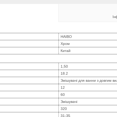
Ін
HAIBO
Хром
Китай
1,50
18.2
Змішувачі для ванни з довгим в
12
60
Змішувачі
320
31-35