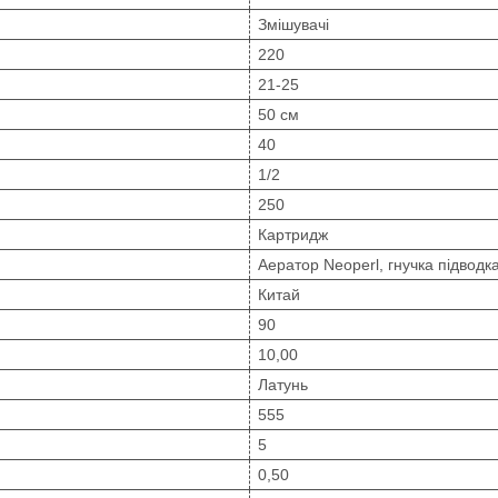
Змішувачі
220
21-25
50 см
40
1/2
250
Картридж
Аератор Neoperl, гнучка підводка
Китай
90
10,00
Латунь
555
5
0,50