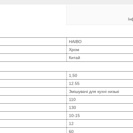
Ін
HAIBO
Хром
Китай
1,50
12.55
Змішувачі для кухні низькі
110
130
10-15
12
60