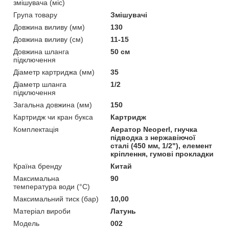
змішувача (міс)
Група товару
Змішувачі
Довжина виливу (мм)
130
Довжина виливу (см)
11-15
Довжина шланга
50 см
підключення
Діаметр картриджа (мм)
35
Діаметр шланга
1/2
підключення
Загальна довжина (мм)
150
Картридж чи кран букса
Картридж
Комплектація
Аератор Neoperl, гнучка
підводка з нержавіючої
сталі (450 мм, 1/2"), елемент
кріплення, гумові прокладки
Країна бренду
Китай
Максимальна
90
температура води (°C)
Максимальний тиск (бар)
10,00
Матеріал вироби
Латунь
Мoдель
002