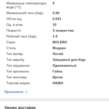
Мінімальна температура
5
води (°C)
Мінімальний тиск (бар)
0,50
Об'єм ящ.
0.031
Од. в упак.
10
Покриття
З покриттям
Робочий тиск (бар)
1-5
Серія
BOLERO
Стиль
Модерн
Тип виліву
Литий
Тип виробу
Змішувачі для біде
Тип керування
Одноважільні
Тип кріплення
Гайка
Тип монтажу
Врізні
Торгова марка
HAIBA
Приховати
Умови доставки