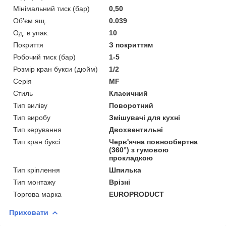
Мінімальний тиск (бар)
0,50
Об'єм ящ.
0.039
Од. в упак.
10
Покриття
З покриттям
Робочий тиск (бар)
1-5
Розмір кран букси (дюйм)
1/2
Серія
MF
Стиль
Класичний
Тип виліву
Поворотний
Тип виробу
Змішувачі для кухні
Тип керування
Двохвентильні
Тип кран буксі
Черв'ячна повнообертна
(360°) з гумовою
прокладкою
Тип кріплення
Шпилька
Тип монтажу
Врізні
Торгова марка
EUROPRODUCT
Приховати