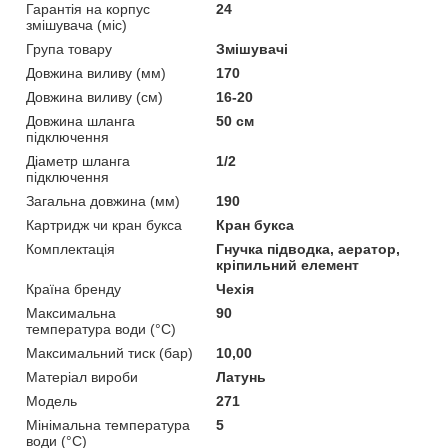
Гарантія на корпус
24
змішувача (міс)
Група товару
Змішувачі
Довжина виливу (мм)
170
Довжина виливу (см)
16-20
Довжина шланга
50 см
підключення
Діаметр шланга
1/2
підключення
Загальна довжина (мм)
190
Картридж чи кран букса
Кран букса
Комплектація
Гнучка підводка, аератор,
кріпильний елемент
Країна бренду
Чехія
Максимальна
90
температура води (°C)
Максимальний тиск (бар)
10,00
Матеріал вироби
Латунь
Мoдель
271
Мінімальна температура
5
води (°C)