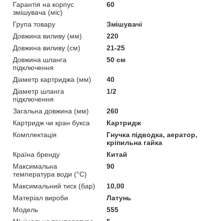
Гарантія на корпус
60
змішувача (міс)
Група товару
Змішувачі
Довжина виливу (мм)
220
Довжина виливу (см)
21-25
Довжина шланга
50 см
підключення
Діаметр картриджа (мм)
40
Діаметр шланга
1/2
підключення
Загальна довжина (мм)
260
Картридж чи кран букса
Картридж
Комплектація
Гнучка підводка, аератор,
кріпильна гайка
Країна бренду
Китай
Максимальна
90
температура води (°C)
Максимальний тиск (бар)
10,00
Матеріал вироби
Латунь
Мoдель
555