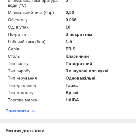
Мінімальна температура
5
води (°C)
Мінімальний тиск (бар)
0,50
Об'єм ящ.
0.036
Од. в упак.
10
Покриття
З покриттям
Робочий тиск (бар)
1-5
Серія
ERIS
Стиль
Класичний
Тип виліву
Поворотний
Тип виробу
Змішувачі для кухні
Тип керування
Одноважільні
Тип кріплення
Гайка
Тип монтажу
Врізні
Торгова марка
HAIBA
Приховати
Умови доставки