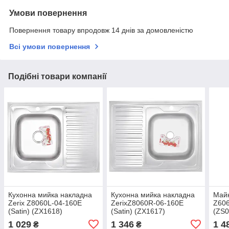
Умови повернення
Повернення товару впродовж 14 днів за домовленістю
Всі умови повернення
Подібні товари компанії
Кухонна мийка накладна
Кухонна мийка накладна
Майк
Zerix Z8060L-04-160E
ZerixZ8060R-06-160E
Z606
(Satin) (ZX1618)
(Satin) (ZX1617)
(ZS0
1 029
1 346
1 4
₴
₴