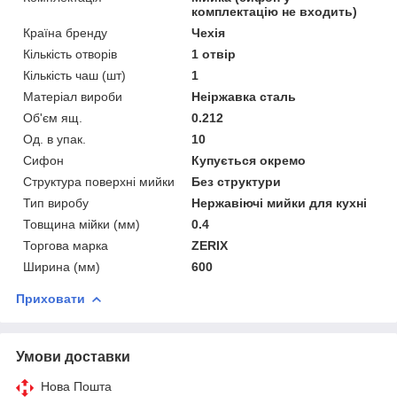
комплектацію не входить)
Країна бренду
Чехія
Кількість отворів
1 отвір
Кількість чаш (шт)
1
Матеріал вироби
Неіржавка сталь
Об'єм ящ.
0.212
Од. в упак.
10
Сифон
Купується окремо
Структура поверхні мийки
Без структури
Тип виробу
Нержавіючі мийки для кухні
Товщина мійки (мм)
0.4
Торгова марка
ZERIX
Ширина (мм)
600
Приховати
Умови доставки
Нова Пошта