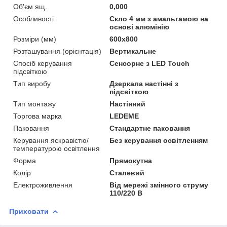
Об'єм ящ.
0,000
Особливості
Скло 4 мм з амальгамою на
основі алюмінію
Розміри (мм)
600x800
Розташування (орієнтація)
Вертикальне
Спосіб керування
Сенсорне з LED Touch
підсвіткою
Тип виробу
Дзеркала настінні з
підсвіткою
Тип монтажу
Настінний
Торгова марка
LEDEME
Паковання
Стандартне паковання
Керування яскравістю/
Без керування освітленням
температурою освітлення
Форма
Прямокутна
Колір
Сталевий
Електроживлення
Від мережі змінного струму
110/220 В
Приховати