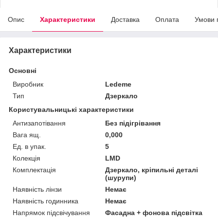
Опис
Характеристики
Доставка
Оплата
Умови 
Характеристики
Основні
Виробник
Ledeme
Тип
Дзеркало
Користувальницькі характеристики
Антизапотівання
Без підігрівання
Вага ящ.
0,000
Ед. в упак.
5
Колекція
LMD
Комплектація
Дзеркало, кріпильні деталі
(шурупи)
Наявність лінзи
Немає
Наявність годинника
Немає
Напрямок підсвічування
Фасадна + фонова підсвітка