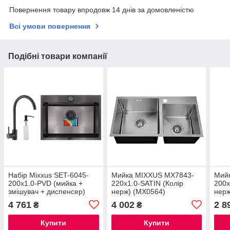
Повернення товару впродовж 14 днів за домовленістю
Всі умови повернення
Подібні товари компанії
Набір Mixxus SET-6045-
Мийка MIXXUS MX7843-
Мий
200x1.0-PVD (мийка +
220x1.0-SATIN (Колір
200x
змішувач + диспенсер)
нерж) (MX0564)
нерж
(MX0587)
4 761
4 002
2 8
₴
₴
Купити
Купити