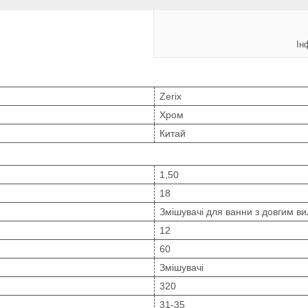
Ін
Zerix
Хром
Китай
1,50
18
Змішувачі для ванни з довгим в
12
60
Змішувачі
320
31-35