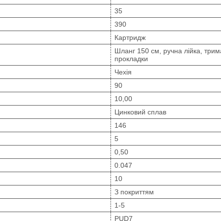
35
390
Картридж
Шланг 150 см, ручна лійка, трим
прокладки
Чехія
90
10,00
Цинковий сплав
146
5
0,50
0.047
10
З покриттям
1-5
PUD7