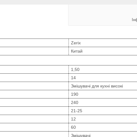
Ін
Zerix
Китай
1,50
14
Змішувачі для кухні високі
190
240
21-25
12
60
Змішувачі