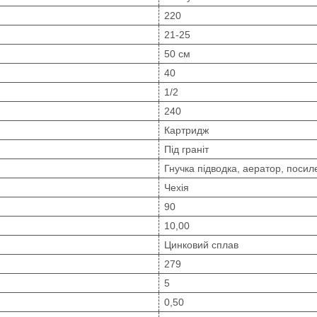
220
21-25
50 см
40
1/2
240
Картридж
Під граніт
Гнучка підводка, аератор, посил
Чехія
90
10,00
Цинковий сплав
279
5
0,50