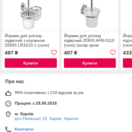
Йоржик для унітазу
Йоржик для унітазу
Йорж
підвісний з корзиною
підвісний ZERIX AFB-0110
підл
ZERIX LR1510-1 (скло)
(скло) (колір хром
(скл
(колір хром глянець)
глянець) (ZX5070)
глян
497
407
433
₴
₴
(LL1413)
Купити
Купити
Про нас
99% позитивних з 210 відгуків за рік
Працює з 29.08.2016
м. Харків
вул.Раєвської 18, Харків, Україна
Контакти