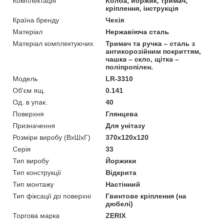
Комплектація
Колба, йоржик, тримач,
кріплення, інструкція
Країна бренду
Чехія
Матеріал
Нержавіюча сталь
Матеріал комплектуючих
Тримач та ручка – сталь з
антикорозійним покриттям,
чашка – скло, щітка –
поліпропілен.
Мoдель
LR-3310
Об'єм ящ.
0.141
Од. в упак.
40
Поверхня
Глянцева
Призначення
Для унітазу
Розміри виробу (ВхШхГ)
370x120x120
Серія
33
Тип виробу
Йоржики
Тип конструкції
Відкрита
Тип монтажу
Настінний
Тип фіксації до поверхні
Гвинтове кріплення (на
дюбелі)
Торгова марка
ZERIX