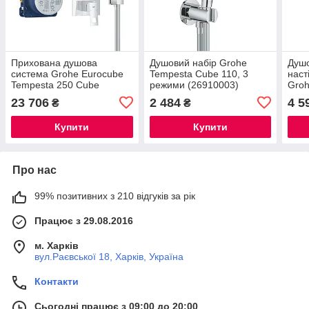
Прихована душова
Душовий набір Grohe
Душо
система Grohe Eurocube
Tempesta Cube 110, 3
наст
Tempesta 250 Cube
режими (26910003)
Groh
(25289000)
3 ре
23 706
2 484
4 5
₴
₴
мато
Купити
Купити
Про нас
99% позитивних з 210 відгуків за рік
Працює з 29.08.2016
м. Харків
вул.Раєвської 18, Харків, Україна
Контакти
Сьогодні працює з 09:00 до 20:00