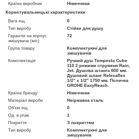
Країна виробник
Німеччина
Користувальницькі характеристики
Вага ящ.
0
Тип виробу
Стійки для душу
Гарантія на корпус
72
змішувача (міс)
Група товару
Комплектуючі для
змішувачів
Комплектація
Ручний душ Tempesta Cube
110 2 режими струменя Rain,
Jet. Душова штанга 600 мм.
Душовий шланг Relexaflex
1/2" x 1/2" 1750 мм. Поличка
GROHE EasyReach.
Країна бренду
Німеччина
Матеріал вироби
Неіржавка сталь
Об'єм ящ.
0
Од. в упак.
1
Покриття
З покриттям
Тип виробу
Комплектуючі для
змішувачів