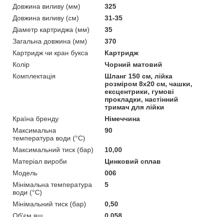
Довжина виливу (мм)
325
Довжина виливу (см)
31-35
Діаметр картриджа (мм)
35
Загальна довжина (мм)
370
Картридж чи кран букса
Картридж
Колір
Чорний матовий
Комплектація
Шланг 150 см, лійка
розміром 8х20 см, чашки,
ексцентрики, гумові
прокладки, настінний
тримач для лійки
Країна бренду
Німеччина
Максимальна
90
температура води (°C)
Максимальний тиск (бар)
10,00
Матеріал вироби
Цинковий сплав
Мoдель
006
Мінімальна температура
5
води (°C)
Мінімальний тиск (бар)
0,50
Об'єм ящ.
0.058