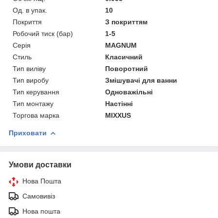
Од. в упак.
10
Покриття
З покриттям
Робочий тиск (бар)
1-5
Серія
MAGNUM
Стиль
Класичний
Тип виліву
Поворотний
Тип виробу
Змішувачі для ванни
Тип керування
Одноважільні
Тип монтажу
Настінні
Торгова марка
MIXXUS
Приховати
Умови доставки
Нова Пошта
Самовивіз
Нова пошта