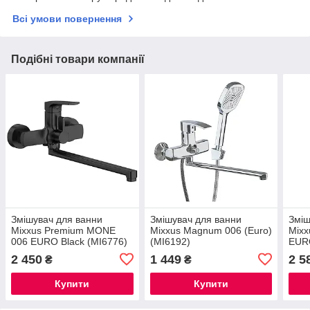
Всі умови повернення
Подібні товари компанії
Змішувач для ванни
Змішувач для ванни
Зміш
Mixxus Premium MONE
Mixxus Magnum 006 (Euro)
Mixx
006 EURO Black (MI6776)
(MI6192)
EURO
2 450
1 449
2 5
₴
₴
Купити
Купити