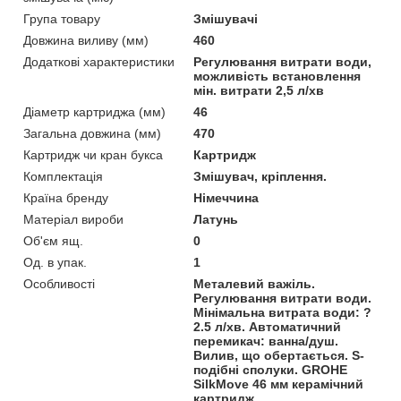
Група товару
Змішувачі
Довжина виливу (мм)
460
Додаткові характеристики
Регулювання витрати води,
можливість встановлення
мін. витрати 2,5 л/хв
Діаметр картриджа (мм)
46
Загальна довжина (мм)
470
Картридж чи кран букса
Картридж
Комплектація
Змішувач, кріплення.
Країна бренду
Німеччина
Матеріал вироби
Латунь
Об'єм ящ.
0
Од. в упак.
1
Особливості
Металевий важіль.
Регулювання витрати води.
Мінімальна витрата води: ?
2.5 л/хв. Автоматичний
перемикач: ванна/душ.
Вилив, що обертається. S-
подібні сполуки. GROHE
SilkMove 46 мм керамічний
картридж,