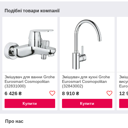
Подібні товари компанії
Змішувач для ванни Grohe
Змішувач для кухні Grohe
Зміш
Eurosmart Cosmopolitan
Eurosmart Cosmopolitan
вису
(32831000)
(32843002)
Euro
(314
6 426
8 910
12 
₴
₴
Купити
Купити
Про нас