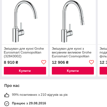
Змішувач для кухні Grohe
Змішувач для кухні з
Зміш
Eurosmart Cosmopolitan
висувним виливом Grohe
пода
(32843002)
Eurosmart Cosmopolitan
філь
(31481001)
Blue
8 910
12 906
12 
₴
₴
(305
Купити
Купити
Про нас
99% позитивних з 210 відгуків за рік
Працює з 29.08.2016