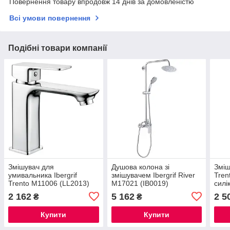
Повернення товару впродовж 14 днів за домовленістю
Всі умови повернення
Подібні товари компанії
Змішувач для
Душова колона зі
Зміш
умивальника Ibergrif
змішувачем Ibergrif River
Tren
Trento M11006 (LL2013)
M17021 (IB0019)
силі
пруж
2 162
5 162
2 5
₴
₴
Купити
Купити