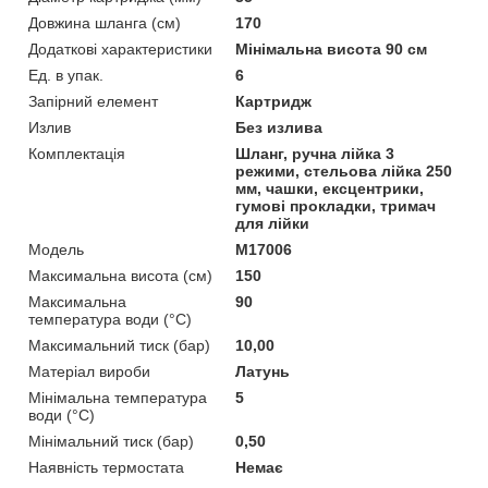
Довжина шланга (см)
170
Додаткові характеристики
Мінімальна висота 90 см
Ед. в упак.
6
Запірний елемент
Картридж
Излив
Без излива
Комплектація
Шланг, ручна лійка 3
режими, стельова лійка 250
мм, чашки, ексцентрики,
гумові прокладки, тримач
для лійки
Мoдель
M17006
Максимальна висота (см)
150
Максимальна
90
температура води (°C)
Максимальний тиск (бар)
10,00
Матеріал вироби
Латунь
Мінімальна температура
5
води (°C)
Мінімальний тиск (бар)
0,50
Наявність термостата
Немає