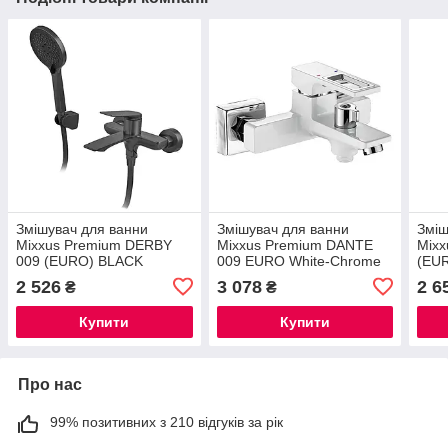
Змішувач для ванни
Змішувач для ванни
Зміш
Mixxus Premium DERBY
Mixxus Premium DANTE
Mixx
009 (EURO) BLACK
009 EURO White-Chrome
(EUR
(MI6603)
(MI6795)
2 526
3 078
2 6
₴
₴
Купити
Купити
Про нас
99% позитивних з 210 відгуків за рік