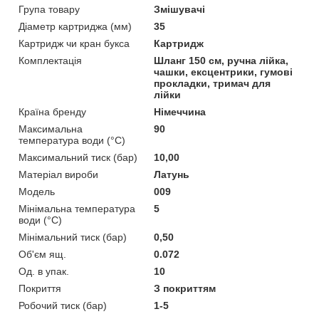
Група товару
Змішувачі
Діаметр картриджа (мм)
35
Картридж чи кран букса
Картридж
Комплектація
Шланг 150 см, ручна лійка,
чашки, ексцентрики, гумові
прокладки, тримач для
лійки
Країна бренду
Німеччина
Максимальна
90
температура води (°C)
Максимальний тиск (бар)
10,00
Матеріал вироби
Латунь
Мoдель
009
Мінімальна температура
5
води (°C)
Мінімальний тиск (бар)
0,50
Об'єм ящ.
0.072
Од. в упак.
10
Покриття
З покриттям
Робочий тиск (бар)
1-5