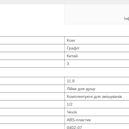
Ін
Koer
Графіт
Китай
3
11.8
Лійки для душу
Комплектуючі для змішувачів
1/2
Чехія
ABS-пластик
0402-07