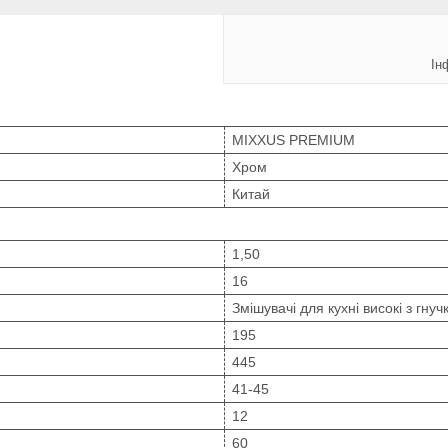
Ін
MIXXUS PREMIUM
Хром
Китай
1,50
16
Змішувачі для кухні високі з гну
195
445
41-45
12
60