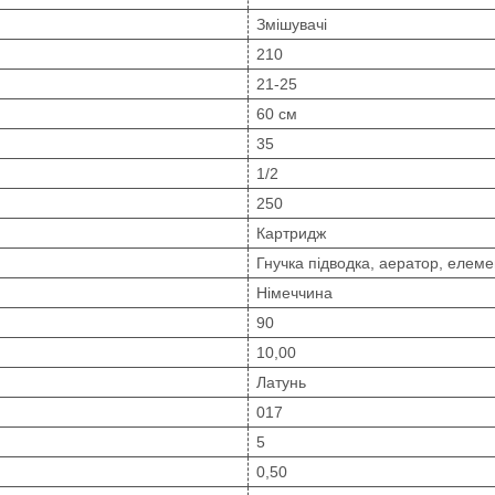
Змішувачі
210
21-25
60 см
35
1/2
250
Картридж
Гнучка підводка, аератор, елеме
Німеччина
90
10,00
Латунь
017
5
0,50