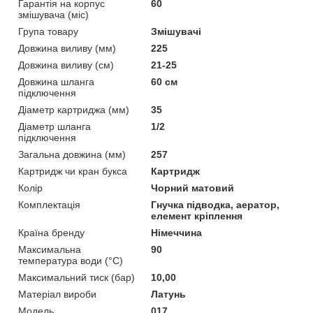
Гарантія на корпус
60
змішувача (міс)
Група товару
Змішувачі
Довжина виливу (мм)
225
Довжина виливу (см)
21-25
Довжина шланга
60 см
підключення
Діаметр картриджа (мм)
35
Діаметр шланга
1/2
підключення
Загальна довжина (мм)
257
Картридж чи кран букса
Картридж
Колір
Чорний матовий
Комплектація
Гнучка підводка, аератор,
елемент кріплення
Країна бренду
Німеччина
Максимальна
90
температура води (°C)
Максимальний тиск (бар)
10,00
Матеріал вироби
Латунь
Мoдель
017