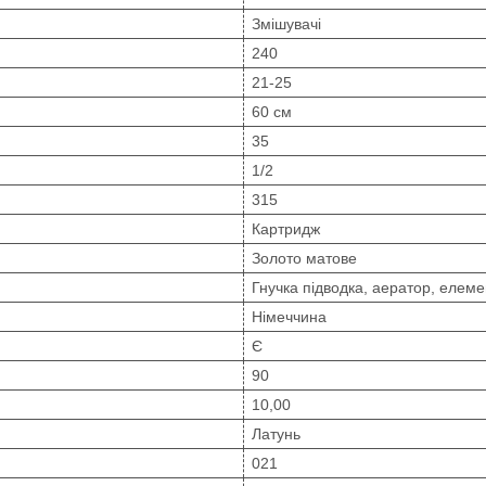
Змішувачі
240
21-25
60 см
35
1/2
315
Картридж
Золото матове
Гнучка підводка, аератор, елеме
Німеччина
Є
90
10,00
Латунь
021