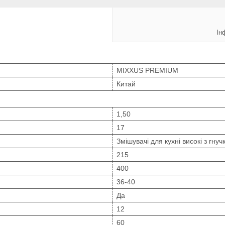
Ін
MIXXUS PREMIUM
Китай
1,50
17
Змішувачі для кухні високі з гну
215
400
36-40
Да
12
60