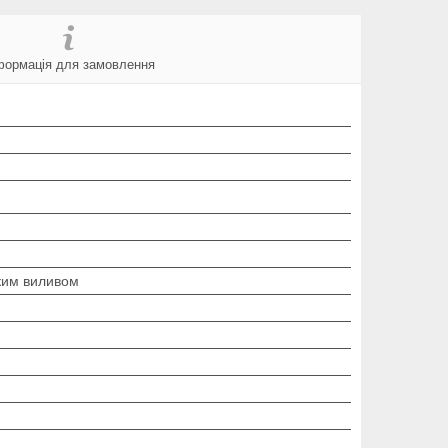
формація для замовлення
чким виливом