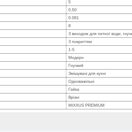
5
0,50
0.081
8
З виходом для питної води, гну
З покриттям
1-5
Модерн
Гнучкий
Змішувачі для кухні
Одноважільні
Гайка
Врізні
MIXXUS PREMIUM