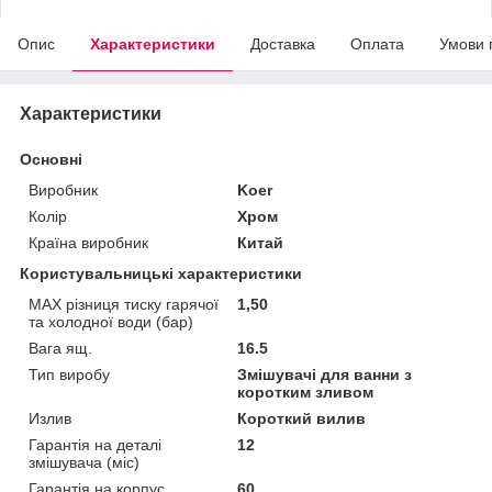
Опис
Характеристики
Доставка
Оплата
Умови 
Характеристики
Основні
Виробник
Koer
Колір
Хром
Країна виробник
Китай
Користувальницькі характеристики
MAX різниця тиску гарячої
1,50
та холодної води (бар)
Вага ящ.
16.5
Тип виробу
Змішувачі для ванни з
коротким зливом
Излив
Короткий вилив
Гарантія на деталі
12
змішувача (міс)
Гарантія на корпус
60