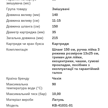
змішувача (міс)
Група товару
Змішувачі
Довжина виливу (мм)
140
Довжина виливу (см)
11-15
Довжина шланга (см)
150
Діаметр картриджа (мм)
35
Загальна довжина (мм)
215
Картридж чи кран букса
Картридж
Комплектація
Шланг 150 см, ручна лійка 3
режима розміром 13х25 см,
тримач для лійки,
ексцентрики, чашки, гумові
прокладки, посібник з
експлуатації та гарантійний
талон
Країна бренду
Чехія
Максимальна
90
температура води (°C)
Максимальний тиск (бар)
10,00
Матеріал вироби
Латунь
Мoдель
KB-41031-01