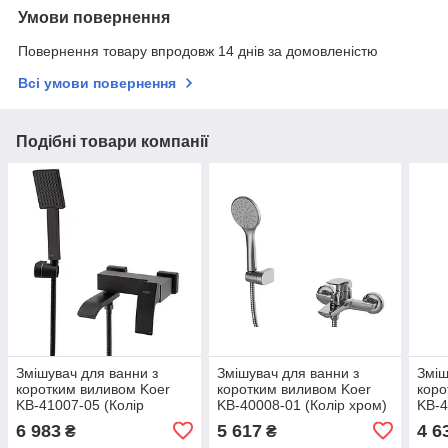
Умови повернення
Повернення товару впродовж 14 днів за домовленістю
Всі умови повернення
Подібні товари компанії
Змішувач для ванни з
Змішувач для ванни з
Зміш
коротким виливом Koer
коротким виливом Koer
коро
KB-41007-05 (Колір
KB-40008-01 (Колір хром)
KB-4
чорний) (KR3455)
(KR3472)
6 983
5 617
4 6
₴
₴