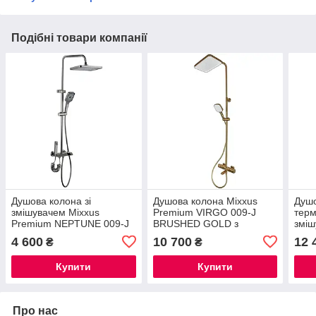
Подібні товари компанії
Душова колона зі
Душова колона Mixxus
Душо
змішувачем Mixxus
Premium VIRGO 009-J
тер
Premium NEPTUNE 009-J
BRUSHED GOLD з
зміш
GRAPHITE з кнопкою
термостатичним
Pre
4 600
10 700
12 
₴
₴
перемикання, 4 режими
змішувачем,3 функції
Whit
(MI6833)
(MI6649)
Купити
Купити
Про нас