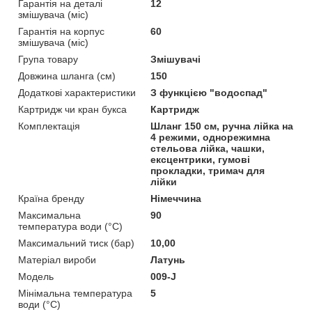
Гарантія на деталі
12
змішувача (міс)
Гарантія на корпус
60
змішувача (міс)
Група товару
Змішувачі
Довжина шланга (см)
150
Додаткові характеристики
З функцією "водоспад"
Картридж чи кран букса
Картридж
Комплектація
Шланг 150 см, ручна лійка на
4 режими, однорежимна
стельова лійка, чашки,
ексцентрики, гумові
прокладки, тримач для
лійки
Країна бренду
Німеччина
Максимальна
90
температура води (°C)
Максимальний тиск (бар)
10,00
Матеріал вироби
Латунь
Мoдель
009-J
Мінімальна температура
5
води (°C)