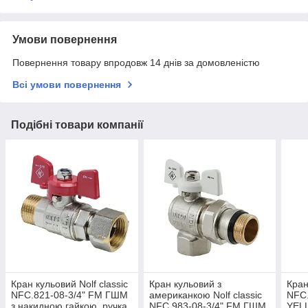
Умови повернення
Повернення товару впродовж 14 днів за домовленістю
Всі умови повернення
Подібні товари компанії
Кран кульовий Nolf classic
Кран кульовий з
Кран
NFC.821-08-3/4" FM ГШМ
американкою Nolf classic
NFC
з накидною гайкою, ручка
NFC.983-08-3/4" FM ГШМ
YELL