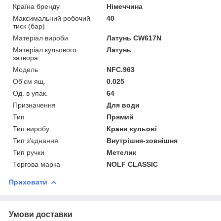
Країна бренду
Німеччина
Максимальний робочий
40
тиск (бар)
Матеріал вироби
Латунь CW617N
Матеріал кульового
Латунь
затвора
Мoдель
NFC.963
Об'єм ящ.
0.025
Од. в упак.
64
Призначення
Для води
Тип
Прямий
Тип виробу
Крани кульові
Тип з'єднання
Внутрішня-зовнішня
Тип ручки
Метелик
Торгова марка
NOLF CLASSIC
Приховати
Умови доставки