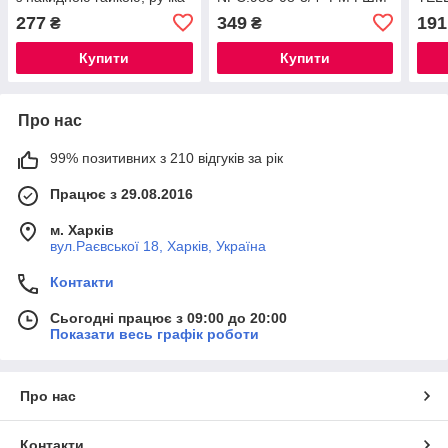
"метелик" червона
WHITE кутовий
жовт
277
349
191
₴
₴
(NF3154)
"антипротікання" (NF3163)
Купити
Купити
Про нас
99% позитивних з 210 відгуків за рік
Працює з 29.08.2016
м. Харків
вул.Раєвської 18, Харків, Україна
Контакти
Сьогодні працює з 09:00 до 20:00
Показати весь графік роботи
Про нас
Контакти