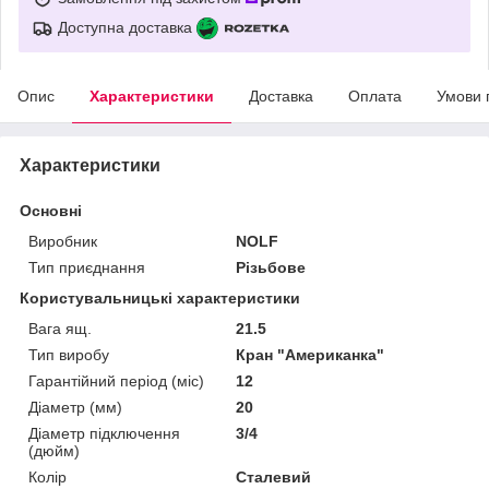
Доступна доставка
Опис
Характеристики
Доставка
Оплата
Умови 
Характеристики
Основні
Виробник
NOLF
Тип приєднання
Різьбове
Користувальницькі характеристики
Вага ящ.
21.5
Тип виробу
Кран "Американка"
Гарантійний період (міс)
12
Діаметр (мм)
20
Діаметр підключення
3/4
(дюйм)
Колір
Сталевий