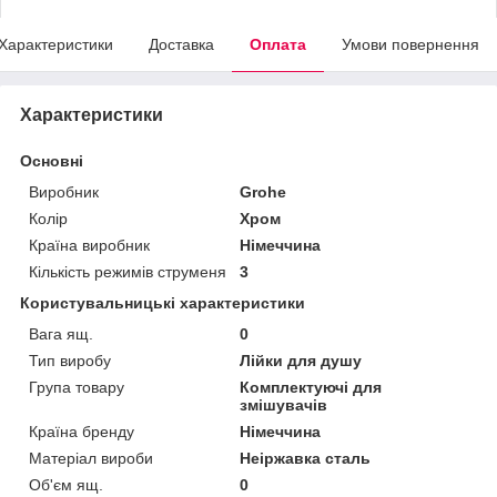
Характеристики
Доставка
Оплата
Умови повернення
Характеристики
Основні
Виробник
Grohe
Колір
Хром
Країна виробник
Німеччина
Кількість режимів струменя
3
Користувальницькі характеристики
Вага ящ.
0
Тип виробу
Лійки для душу
Група товару
Комплектуючі для
змішувачів
Країна бренду
Німеччина
Матеріал вироби
Неіржавка сталь
Об'єм ящ.
0