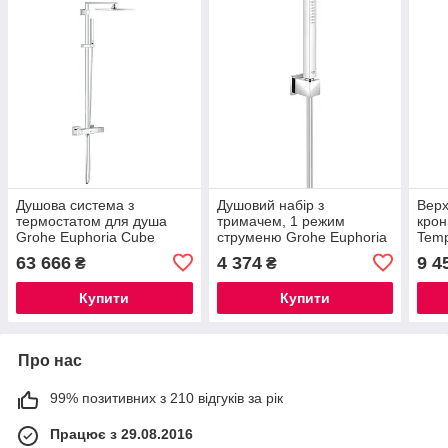
Душова система з
Душовий набір з
Верх
термостатом для душа
тримачем, 1 режим
кро
Grohe Euphoria Cube
струменю Grohe Euphoria
Temp
System (26087000)
Cube (27703000)
63 666
4 374
9 4
₴
₴
Купити
Купити
Про нас
99% позитивних з 210 відгуків за рік
Працює з 29.08.2016