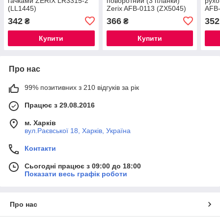
гачками ZERIX LR3315-2
поворотний (3 планки)
рухо
(LL1445)
Zerix AFB-0113 (ZX5045)
AFB-
342
366
352
₴
₴
Купити
Купити
Про нас
99% позитивних з 210 відгуків за рік
Працює з 29.08.2016
м. Харків
вул.Раєвської 18, Харків, Україна
Контакти
Сьогодні працює з 09:00 до 18:00
Показати весь графік роботи
Про нас