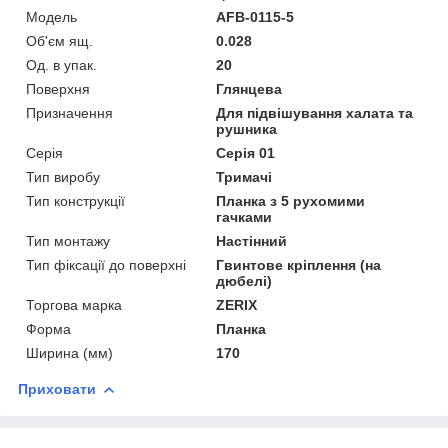
Мoдель
AFB-0115-5
Об'єм ящ.
0.028
Од. в упак.
20
Поверхня
Глянцева
Призначення
Для підвішування халата та
рушника
Серія
Серія 01
Тип виробу
Тримачі
Тип конструкції
Планка з 5 рухомими
гачками
Тип монтажу
Настінний
Тип фіксації до поверхні
Гвинтове кріплення (на
дюбелі)
Торгова марка
ZERIX
Форма
Планка
Ширина (мм)
170
Приховати