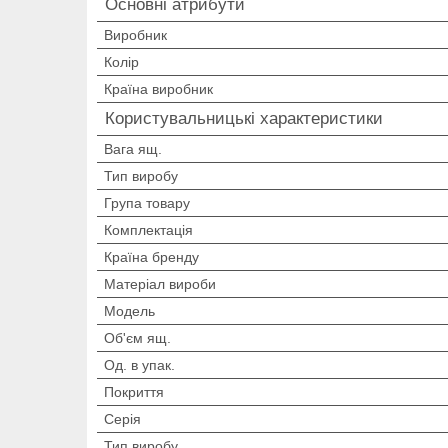
Основні атрибути
Виробник
Колір
Країна виробник
Користувальницькі характеристики
Вага ящ.
Тип виробу
Група товару
Комплектація
Країна бренду
Матеріал вироби
Мoдель
Об'єм ящ.
Од. в упак.
Покриття
Серія
Тип виробу