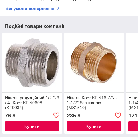
Всі умови повернення
Подібні товари компанії
Ніпель редукційний 1/2 "х3
Ніпель Koer KF.N16.WN -
Ніпе
/ 4" Koer KF.N0608
1-1/2" без нікелю
1-1/
(KF0034)
(MX1510)
(MX
76
235
171
₴
₴
Купити
Купити