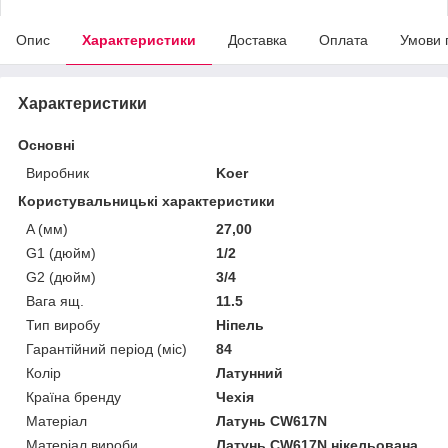
Опис
Характеристики
Доставка
Оплата
Умови 
Характеристики
Основні
Виробник
Koer
Користувальницькі характеристики
A (мм)
27,00
G1 (дюйм)
1/2
G2 (дюйм)
3/4
Вага ящ.
11.5
Тип виробу
Ніпель
Гарантійний період (міс)
84
Колір
Латунний
Країна бренду
Чехія
Матеріал
Латунь CW617N
Матеріал вироби
Латунь CW617N нікельована