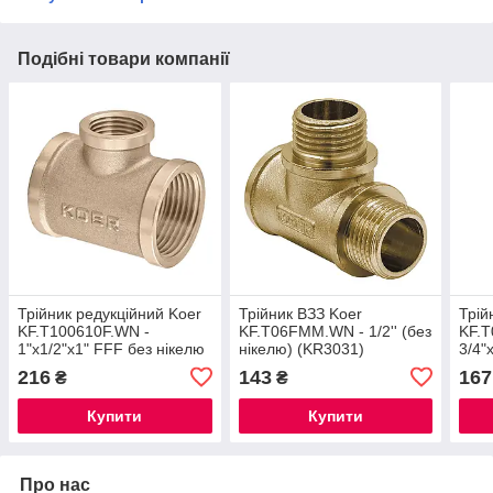
Подібні товари компанії
Трійник редукційний Koer
Трійник ВЗЗ Koer
Трій
KF.T100610F.WN -
KF.T06FMM.WN - 1/2'' (без
KF.
1"х1/2"х1" FFF без нікелю
нікелю) (KR3031)
3/4"
(MX1530)
КНИ
216
143
167
₴
₴
Купити
Купити
Про нас