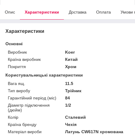
Опис
Характеристики
Доставка
Оплата
Умови 
Характеристики
Основні
Виробник
Koer
Країна виробник
Китай
Покриття
Хром
Користувальницькі характеристики
Вага ящ.
11.5
Тип виробу
Трійник
Гарантійний період (міс)
84
Діаметр підключення
1/2
(дюйм)
Колір
Сталевий
Країна бренду
Чехія
Матеріал вироби
Латунь CW617N хромована