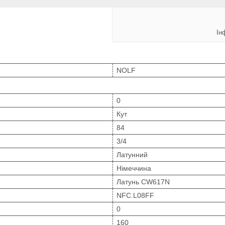
Ін
NOLF
0
Кут
84
3/4
Латунний
Німеччина
Латунь CW617N
NFC.L08FF
0
160