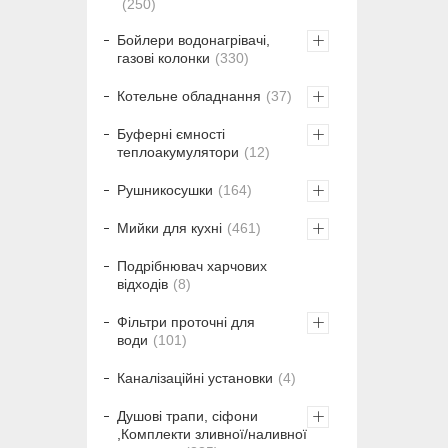
250
Бойлери водонагрівачі,
газові колонки
330
Котельне обладнання
37
Буферні ємності
теплоакумулятори
12
Рушникосушки
164
Мийки для кухні
461
Подрібнювач харчових
відходів
8
Фільтри проточні для
води
101
Каналізаційні установки
4
Душові трапи, сіфони
,Комплекти зливної/наливної