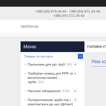
+380 (50) 873-24-44
+380 (63) 871-24-44
+380 (97) 171-24-44
SANTEH-UA
ГОЛОВНА С
Товари та послуги
Рем к
Паяльники для ppr труб
95
Труборізи-ножиці для PPR та
металопластикової
труби
31
Насосне обладнання
536
Поліпропіленові труби ппр і
комплектуючі до них (фітинг)