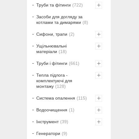
Труби та фітинги
722
Засоби для догляду за
котлами та димарями
8
Сифони, трапи
2
Ущільнювальні
матеріали
18
Труби і фітинги
661
Тепла підлога -
комплектуючі для
монтажу
128
Система опалення
115
Водоочищення
1
Інструмент
39
Генератори
9