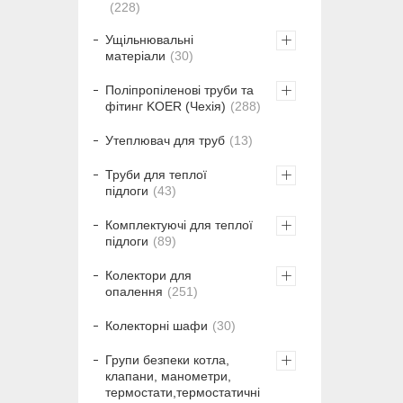
228
Ущільнювальні
матеріали
30
Поліпропіленові труби та
фітинг KOER (Чехія)
288
Утеплювач для труб
13
Труби для теплої
підлоги
43
Комплектуючі для теплої
підлоги
89
Колектори для
опалення
251
Колекторні шафи
30
Групи безпеки котла,
клапани, манометри,
термостати,термостатичні