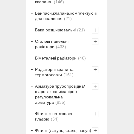
клапана.
146
Байпаси,клапана,комплектуючі
для опалення
21
Баки розширювальні
21
Сталеві панельні
радіатори
433
Біметалеві радіатори
46
Радіаторні крани та
термоголовки
161
Арматура трубопровідна/
шарові крани/запірно-
регулювальна
арматура
835
Фітинг із натяжною
гільзою
54
Фітинг (латунь, сталь, чавун)