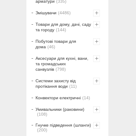
арматури
335
Змішувачи
4486
Товари для дому, дачі, саду
та городу
144
Побутові товари для
дома
46
Аксесуари для кухні, вани,
та громадських
санвузлів
798
Системи захисту від
протікання води
11
Конвектори електричні
14
Умивальники (раковини)
108
Гнучке підведення (шланги)
200