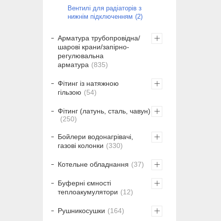
Вентилі для радіаторів з
нижнім підключенням
2
Арматура трубопровідна/
шарові крани/запірно-
регулювальна
арматура
835
Фітинг із натяжною
гільзою
54
Фітинг (латунь, сталь, чавун)
250
Бойлери водонагрівачі,
газові колонки
330
Котельне обладнання
37
Буферні ємності
теплоакумулятори
12
Рушникосушки
164