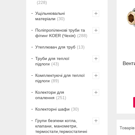
228
Ущільнювальні
матеріали
30
Поліпропіленові труби та
фітинг KOER (Чехія)
288
Утеплювач для труб
13
Труби для теплої
Вент
підлоги
43
Комплектуючі для теплої
підлоги
89
Колектори для
опалення
251
Колекторні шафи
30
Групи безпеки котла,
клапани, манометри,
термостати,термостатичні