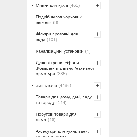
Мийки для кухні
461
Подрібнювач харчових
відходів
8
Фільтри проточні для
води
101
Каналізаційні установки
4
Душові трапи, сіфони
,Комплекти зливної/наливної
арматури
335
Змішувачи
4486
Товари для дому, дачі, саду
та городу
144
Побутові товари для
дома
46
Аксесуари для кухні, вани,
та громадських