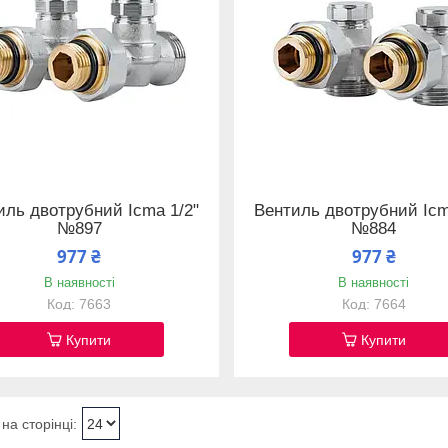
иль двотрубний Icma 1/2"
Вентиль двотрубний Icm
№897
№884
977 ₴
977 ₴
В наявності
В наявності
7663
7664
Купити
Купити