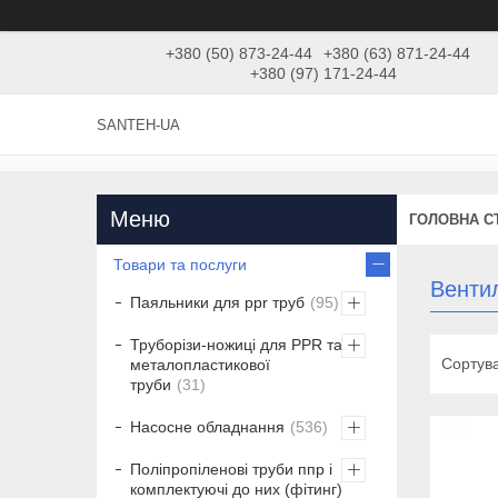
+380 (50) 873-24-44
+380 (63) 871-24-44
+380 (97) 171-24-44
SANTEH-UA
ГОЛОВНА С
Товари та послуги
Вентил
Паяльники для ppr труб
95
Труборізи-ножиці для PPR та
металопластикової
труби
31
Насосне обладнання
536
Поліпропіленові труби ппр і
комплектуючі до них (фітинг)