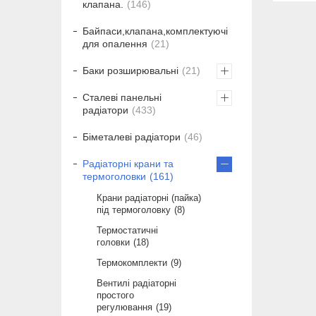
клапана.
146
Байпаси,клапана,комплектуючі
для опалення
21
Баки розширювальні
21
Сталеві панельні
радіатори
433
Біметалеві радіатори
46
Радіаторні крани та
термоголовки
161
Крани радіаторні (пайка)
під термоголовку
8
Термостатичні
головки
18
Термокомплекти
9
Вентилі радіаторні
простого
регулювання
19