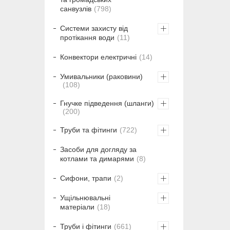
санвузлів
798
Системи захисту від
протікання води
11
Конвектори електричні
14
Умивальники (раковини)
108
Гнучке підведення (шланги)
200
Труби та фітинги
722
Засоби для догляду за
котлами та димарями
8
Сифони, трапи
2
Ущільнювальні
матеріали
18
Труби і фітинги
661