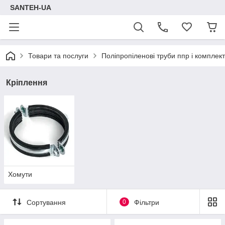
SANTEH-UA
Товари та послуги
Поліпропіленові труби ппр і комплект
Кріплення
Хомути
Сортування
0
Фільтри