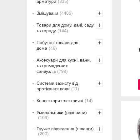
арматури
335
Змішувачи
4486
Товари для дому, дачі, саду
та городу
144
Побутові товари для
дома
46
Аксесуари для кухні, вани,
та громадських
санвузлів
798
Системи захисту від
протікання води
11
Конвектори електричні
14
Умивальники (раковини)
108
Гнучке підведення (шланги)
200