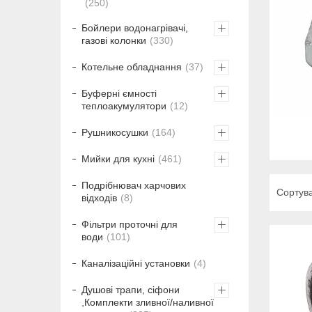
250
Бойлери водонагрівачі,
газові колонки
330
Котельне обладнання
37
Буферні ємності
теплоакумулятори
12
Рушникосушки
164
Мийки для кухні
461
Подрібнювач харчових
відходів
8
Фільтри проточні для
води
101
Каналізаційні установки
4
Душові трапи, сіфони
,Комплекти зливної/наливної