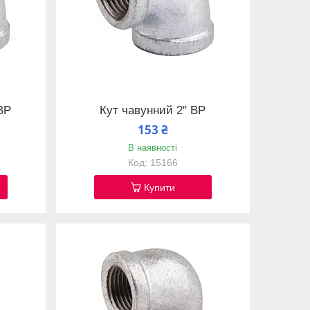
 ВР
Кут чавунний 2" ВР
153 ₴
В наявності
15166
Купити