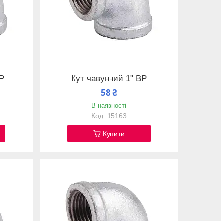
ВР
Кут чавунний 1" ВР
58 ₴
В наявності
15163
Купити