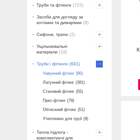
Труби та фітинги
722
Засоби для догляду за
котлами та димарями
8
Сифони, трапи
2
Ущільнювальні
К
матеріали
18
Труби і фітинги
661
Чавунний фітинг
86
Латунний фітинг
381
Сталевий фітинг
55
Прес-фітинг
79
Обтискний фітинг
51
Утеплювач для труб
9
Тепла підлога -
комплектуючі для