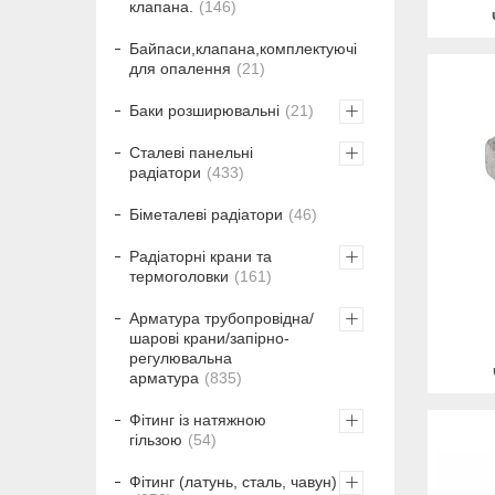
клапана.
146
Байпаси,клапана,комплектуючі
для опалення
21
Баки розширювальні
21
Сталеві панельні
радіатори
433
Біметалеві радіатори
46
Радіаторні крани та
термоголовки
161
Арматура трубопровідна/
шарові крани/запірно-
регулювальна
арматура
835
Фітинг із натяжною
гільзою
54
Фітинг (латунь, сталь, чавун)