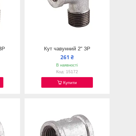
ЗР
Кут чавунний 2" ЗР
261 ₴
В наявності
15172
Купити