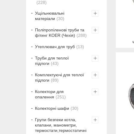
228
Ущільнювальні
матеріали
30
Поліпропіленові труби та
фітинг KOER (Чехія)
288
Утеплювач для труб
13
Труби для теплої
підлоги
43
Комплектуючі для теплої
підлоги
89
Колектори для
опалення
251
Колекторні шафи
30
Групи безпеки котла,
клапани, манометри,
термостати,термостатичні