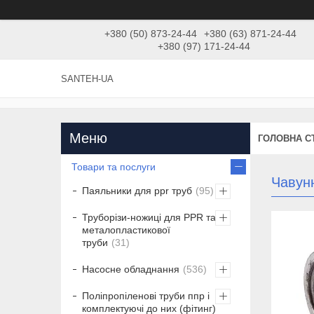
+380 (50) 873-24-44
+380 (63) 871-24-44
+380 (97) 171-24-44
SANTEH-UA
ГОЛОВНА С
Товари та послуги
Чавун
Паяльники для ppr труб
95
Труборізи-ножиці для PPR та
металопластикової
труби
31
Насосне обладнання
536
Поліпропіленові труби ппр і
комплектуючі до них (фітинг)