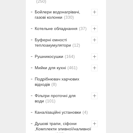
250
Бойлери водонагрівачі,
газові колонки
330
Котельне обладнання
37
Буферні ємності
теплоакумулятори
12
Рушникосушки
164
Мийки для кухні
461
Подрібнювач харчових
відходів
8
Фільтри проточні для
води
101
Каналізаційні установки
4
Душові трапи, сіфони
,Комплекти зливної/наливної