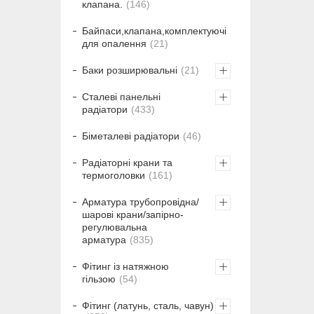
клапана.
146
Байпаси,клапана,комплектуючі
для опалення
21
Баки розширювальні
21
Сталеві панельні
радіатори
433
Біметалеві радіатори
46
Радіаторні крани та
термоголовки
161
Арматура трубопровідна/
шарові крани/запірно-
регулювальна
арматура
835
Фітинг із натяжною
гільзою
54
Фітинг (латунь, сталь, чавун)