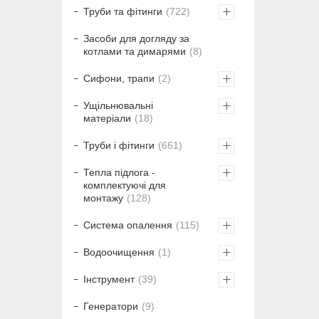
Труби та фітинги
722
Засоби для догляду за
котлами та димарями
8
Сифони, трапи
2
Ущільнювальні
матеріали
18
Труби і фітинги
661
Тепла підлога -
комплектуючі для
монтажу
128
Система опалення
115
Водоочищення
1
Інструмент
39
Генератори
9