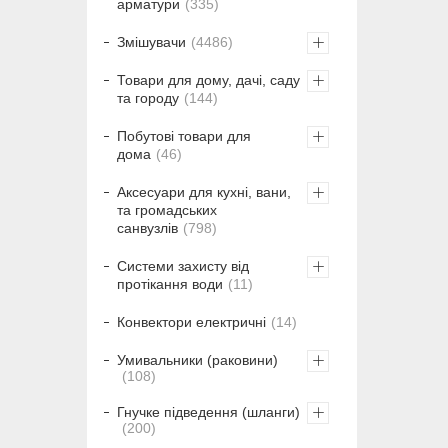
арматури
335
Змішувачи
4486
Товари для дому, дачі, саду
та городу
144
Побутові товари для
дома
46
Аксесуари для кухні, вани,
та громадських
санвузлів
798
Системи захисту від
протікання води
11
Конвектори електричні
14
Умивальники (раковини)
108
Гнучке підведення (шланги)
200