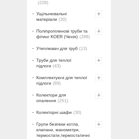
228
Ущільнювальні
матеріали
30
Поліпропіленові труби та
фітинг KOER (Чехія)
288
Утеплювач для труб
13
Труби для теплої
підлоги
43
Комплектуючі для теплої
підлоги
89
Колектори для
опалення
251
Колекторні шафи
30
Групи безпеки котла,
клапани, манометри,
термостати,термостатичні