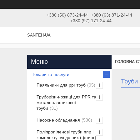
+380 (50) 873-24-44
+380 (63) 871-24-44
+380 (97) 171-24-44
SANTEH-UA
ГОЛОВНА С
Товари та послуги
Труби
Паяльники для ppr труб
95
Труборізи-ножиці для PPR та
металопластикової
труби
31
Насосне обладнання
536
Поліпропіленові труби ппр і
комплектуючі до них (фітинг)