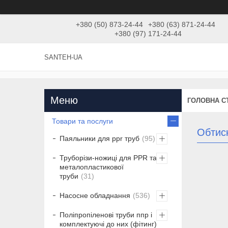
+380 (50) 873-24-44
+380 (63) 871-24-44
+380 (97) 171-24-44
SANTEH-UA
ГОЛОВНА С
Товари та послуги
Обтис
Паяльники для ppr труб
95
Труборізи-ножиці для PPR та
металопластикової
труби
31
Насосне обладнання
536
Поліпропіленові труби ппр і
комплектуючі до них (фітинг)