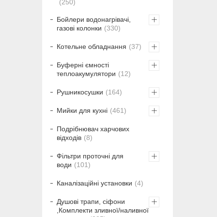
250
Бойлери водонагрівачі,
газові колонки
330
Котельне обладнання
37
Буферні ємності
теплоакумулятори
12
Рушникосушки
164
Мийки для кухні
461
Подрібнювач харчових
відходів
8
Фільтри проточні для
води
101
Каналізаційні установки
4
Душові трапи, сіфони
,Комплекти зливної/наливної