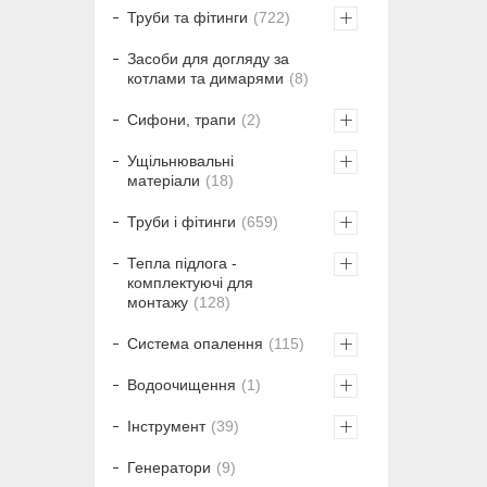
Труби та фітинги
722
Засоби для догляду за
котлами та димарями
8
Сифони, трапи
2
Ущільнювальні
матеріали
18
Труби і фітинги
659
Тепла підлога -
комплектуючі для
монтажу
128
Система опалення
115
Водоочищення
1
Інструмент
39
Генератори
9