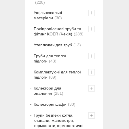
228
Ущільнювальні
матеріали
30
Поліпропіленові труби та
фітинг KOER (Чехія)
288
Утеплювач для труб
13
Труби для теплої
підлоги
43
Комплектуючі для теплої
підлоги
89
Колектори для
опалення
251
Колекторні шафи
30
Групи безпеки котла,
клапани, манометри,
термостати,термостатичні