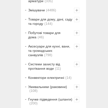
арматури
335
Змішувачи
4486
Товари для дому, дачі, саду
та городу
144
Побутові товари для
дома
46
Аксесуари для кухні, вани,
та громадських
санвузлів
798
Системи захисту від
протікання води
11
Конвектори електричні
14
Умивальники (раковини)
108
Гнучке підведення (шланги)
200