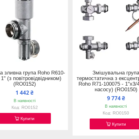
а зливна група Roho R610-
Змішувальна груп
 1" (з повітровідвідником)
термостатична з ексцен
(RO0152)
Roho R71-100075 - 1"х3/4
насосу) (RO0150)
1 442 ₴
9 774 ₴
В наявності
В наявності
RO0152
RO0150
Купити
Купити