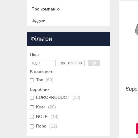
Про компанію
Відгуки
Фільтри
Ціна
В наявності
Так
60
Євро
Виробник
EUROPRODUCT
18
Koer
20
NOLF
13
Roho
12