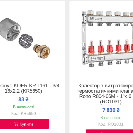
конус KOER KR.1161 - 3/4
Колектор з витратомір
16x2,2 (KR5650)
термостатичними клап
Roho R804-06M - 1"х 6 
83 ₴
(RO1031)
В наявності
7 830 ₴
KR5650
В наявності
Купити
RO1031