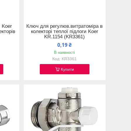
 Koer
Ключ для регулюв.витратоміра в
екторів
колекторі теплої підлоги Koer
KR.1154 (KR3361)
0,19 ₴
В наявності
KR3361
Купити