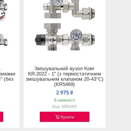
а
Змішувальний вузол Koer
триками
KR.2022 - 1" (з термостатичним
" (без
змішувальним клапаном 20-43°C)
(KR5469)
2 975 ₴
В наявності
KR5469
Купити