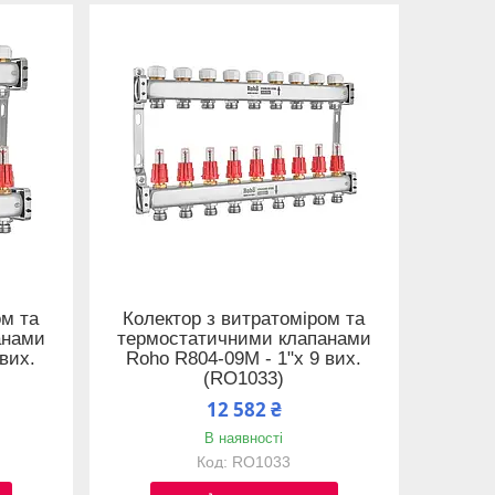
ом та
Колектор з витратоміром та
анами
термостатичними клапанами
вих.
Roho R804-09M - 1"х 9 вих.
(RO1033)
12 582 ₴
В наявності
RO1033