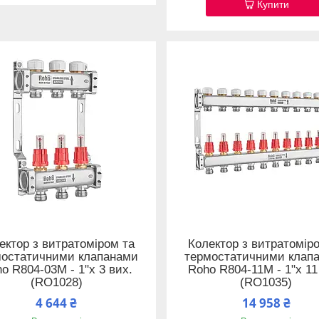
Купити
ектор з витратоміром та
Колектор з витратомір
мостатичними клапанами
термостатичними клап
o R804-03M - 1"х 3 вих.
Roho R804-11M - 1"х 11
(RO1028)
(RO1035)
4 644 ₴
14 958 ₴