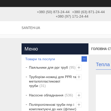
+380 (50) 873-24-44
+380 (63) 871-24-44
+380 (97) 171-24-44
SANTEH-UA
ГОЛОВНА С
Товари та послуги
Тепла 
Паяльники для ppr труб
95
Труборізи-ножиці для PPR та
металопластикової
труби
31
Насосне обладнання
536
Поліпропіленові труби ппр і
комплектуючі до них (фітинг)