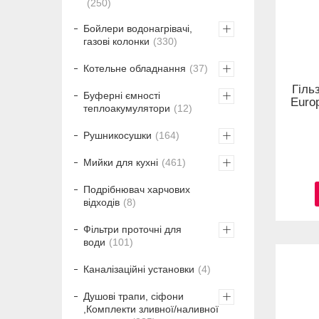
250
Бойлери водонагрівачі,
газові колонки
330
Котельне обладнання
37
Гіль
Буферні ємності
Europ
теплоакумулятори
12
Рушникосушки
164
Мийки для кухні
461
Подрібнювач харчових
відходів
8
Фільтри проточні для
води
101
Каналізаційні установки
4
Душові трапи, сіфони
,Комплекти зливної/наливної