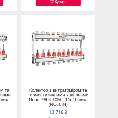
Купити
ом та
Колектор з витратоміром та
анами
термостатичними клапанами
 вих.
Roho R804-10M - 1"х 10 вих.
(RO1034)
13 716 ₴