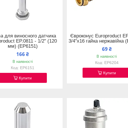
за для виносного датчика
Євроконус Europroduct EP
roduct EP.0811 - 1/2" (120
3/4"x16 гайка нержавійка 
мм) (EP6151)
69 ₴
166 ₴
В наявності
В наявності
EP6204
EP6151
Купити
Купити