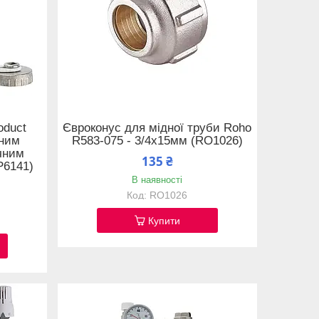
oduct
Євроконус для мідної труби Roho
жним
R583-075 - 3/4x15мм (RO1026)
чним
135 ₴
P6141)
В наявності
RO1026
Купити