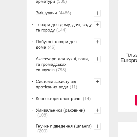
арматури
335
Змішувачи
4486
Товари для дому, дачі, саду
та городу
144
Побутові товари для
дома
46
Гіль
Аксесуари для кухні, вани,
Europr
та громадських
санвузлів
798
Системи захисту від
протікання води
11
Конвектори електричні
14
Умивальники (раковини)
108
Гнучке підведення (шланги)
200