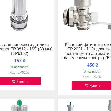
за для виносного датчика
Кінцевий фітинг Europr
oduct EP.0812 - 1/2" (80 мм)
EP.2021 - 1" (з дрена
(EP6152)
вентилем та автомати
відведенням повітря) (E
157 ₴
450 ₴
В наявності
В наявності
EP6152
EP6141
Купити
Купити