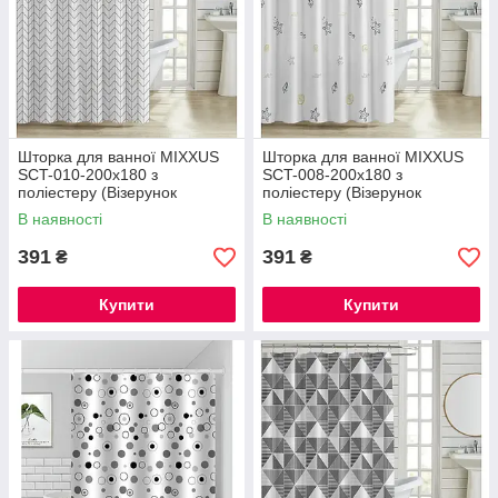
Шторка для ванної MIXXUS
Шторка для ванної MIXXUS
SCT-010-200x180 з
SCT-008-200x180 з
поліестеру (Візерунок
поліестеру (Візерунок
"Зигзаг" білий) (AC3580)
"Морський" біло-сірий)
В наявності
В наявності
(AC3578)
391
391
₴
₴
Купити
Купити