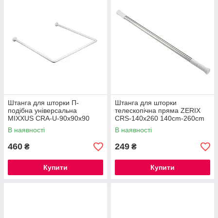
Штанга для шторки П-
Штанга для шторки
подібна універсальна
телескопічна пряма ZERIX
MIXXUS CRA-U-90x90x90
CRS-140x260 140cm-260cm
90x90x90cm, 90x180cm,
(нержавіюча сталь) (ZX4997)
В наявності
В наявності
270cm (алюміній) (AC3593)
460
249
₴
₴
Купити
Купити