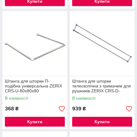
Купити
Купити
Штанга для шторки П-
Штанга для шторки
подібна універсальна ZERIX
телескопічна з тримачем для
CRS-U-80x80x80
рушників ZERIX CRS-D-
80x80x80cm, 80x160cm,
75x125 75cm-125cm
В наявності
В наявності
240cm (нержавіюча сталь)
(нержавіюча сталь) (ZX6098)
(ZX6102)
368
939
₴
₴
Купити
Купити