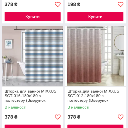
378
198
₴
₴
Купити
Купити
Шторка для ванної MIXXUS
Шторка для ванної MIXXUS
SCT-016-180x180 з
SCT-012-180x180 з
поліестеру (Візерунок
поліестеру (Візерунок
"Смужка" біло-блакитна)
рожево-сірий) (AC3582)
В наявності
В наявності
(AC3586)
378
378
₴
₴