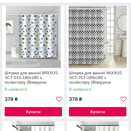
Шторка для ванної MIXXUS
Шторка для ванної MIXXUS
SCT-015-180x180 з
SCT-013-180x180 з
поліестеру (Візерунок
поліестеру (Візерунок
"Круги") (AC3585)
"Зигзаг" біло-чорний)
В наявності
В наявності
(AC3583)
378
378
₴
₴
Купити
Купити