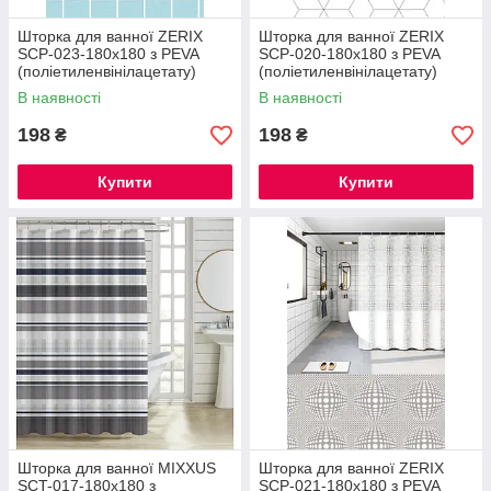
Шторка для ванної ZERIX
Шторка для ванної ZERIX
SCP-023-180x180 з PEVA
SCP-020-180x180 з PEVA
(поліетиленвінілацетату)
(поліетиленвінілацетату)
(Візерунок "Клітина"
(Візерунок "Зигзаг" білий)
В наявності
В наявності
блакитна) (ZX6096)
(ZX6093)
198
198
₴
₴
Купити
Купити
Шторка для ванної MIXXUS
Шторка для ванної ZERIX
SCT-017-180x180 з
SCP-021-180x180 з PEVA