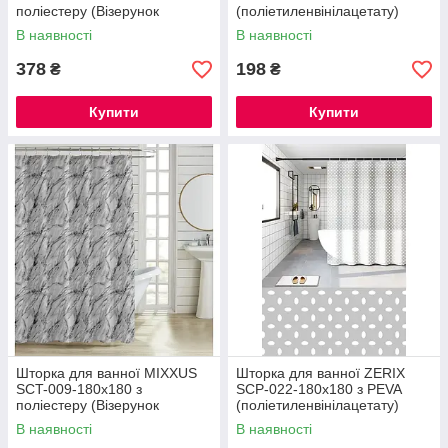
поліестеру (Візерунок
(поліетиленвінілацетату)
"Смужка" біло-чорна)
(Колір білий 3-Д) (ZX6094)
В наявності
В наявності
(AC3587)
378
198
₴
₴
Купити
Купити
Шторка для ванної MIXXUS
Шторка для ванної ZERIX
SCT-009-180x180 з
SCP-022-180x180 з PEVA
поліестеру (Візерунок
(поліетиленвінілацетату)
"Мармур") (AC3579)
(Колір білий 3-Д) (ZX6095)
В наявності
В наявності