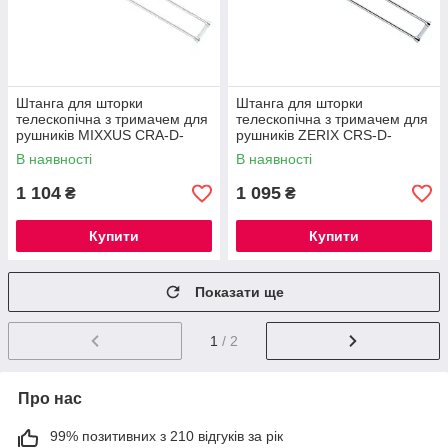
Штанга для шторки
Штанга для шторки
телескопічна з тримачем для
телескопічна з тримачем для
рушників MIXXUS CRA-D-
рушників ZERIX CRS-D-
75x125 75cm-125cm
125x225 125cm-225cm
В наявності
В наявності
(алюміній) (AC3588)
(нержавіюча сталь) (ZX6099)
1 104
1 095
₴
₴
Купити
Купити
Показати ще
1
/ 2
Про нас
99% позитивних з 210 відгуків за рік