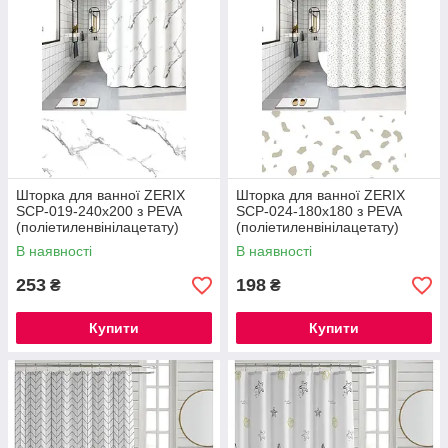
Шторка для ванної ZERIX
Шторка для ванної ZERIX
SCP-019-240x200 з PEVA
SCP-024-180x180 з PEVA
(поліетиленвінілацетату)
(поліетиленвінілацетату)
(Візерунок "Мармур")
(Візерунок "Бризки") (ZX6097)
В наявності
В наявності
(ZX6092)
253
198
₴
₴
Купити
Купити