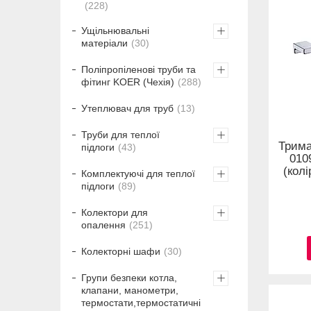
228
Ущільнювальні
матеріали
30
Поліпропіленові труби та
фітинг KOER (Чехія)
288
Утеплювач для труб
13
Труби для теплої
Трима
підлоги
43
010
(кол
Комплектуючі для теплої
підлоги
89
Колектори для
опалення
251
Колекторні шафи
30
Групи безпеки котла,
клапани, манометри,
термостати,термостатичні