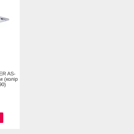
ER AS-
м (колір
90)