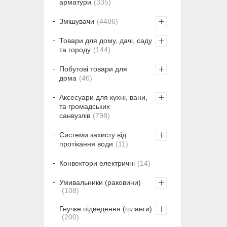
арматури
335
Змішувачи
4486
Товари для дому, дачі, саду
та городу
144
Побутові товари для
дома
46
Аксесуари для кухні, вани,
та громадських
санвузлів
798
Системи захисту від
протікання води
11
Конвектори електричні
14
Умивальники (раковини)
108
Гнучке підведення (шланги)
200