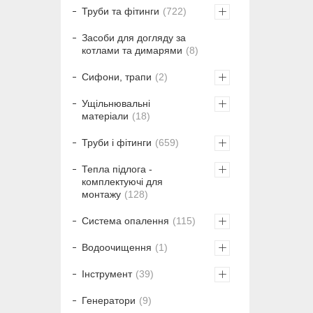
Труби та фітинги
722
Засоби для догляду за
котлами та димарями
8
Сифони, трапи
2
Ущільнювальні
матеріали
18
Труби і фітинги
659
Тепла підлога -
комплектуючі для
монтажу
128
Система опалення
115
Водоочищення
1
Інструмент
39
Генератори
9