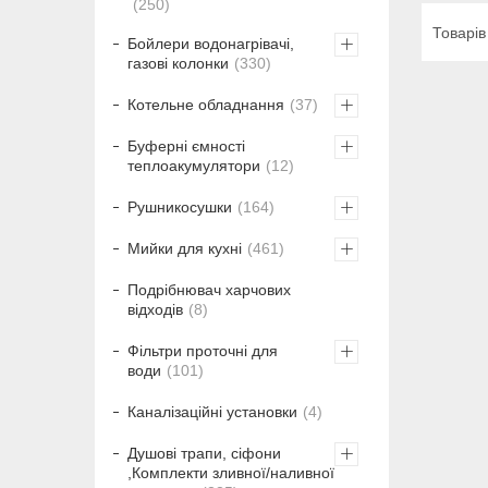
250
Бойлери водонагрівачі,
газові колонки
330
Котельне обладнання
37
Буферні ємності
теплоакумулятори
12
Рушникосушки
164
Мийки для кухні
461
Подрібнювач харчових
відходів
8
Фільтри проточні для
води
101
Каналізаційні установки
4
Душові трапи, сіфони
,Комплекти зливної/наливної