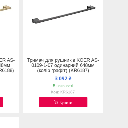
ER AS-
Тримач для рушників KOER AS-
648мм
0109-1-07 одинарний 648мм
R6188)
(колір графіт) (KR6187)
3 092 ₴
В наявності
KR6187
Купити