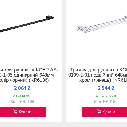
ч для рушників KOER AS-
Тримач для рушників KO
9-1-05 одинарний 648мм
0109-2-01 подвійний 648м
колір чорний) (KR6186)
хром глянець) (KR61
2 061 ₴
2 944 ₴
В наявності
В наявності
KR6186
KR6190
Купити
Купити