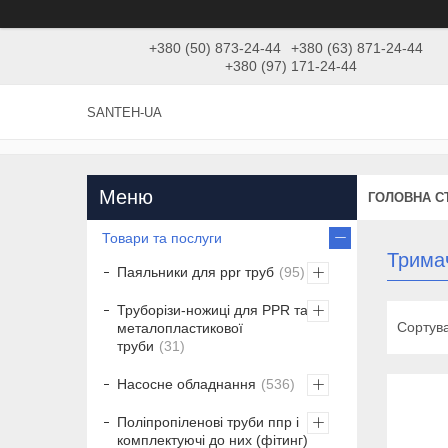
+380 (50) 873-24-44
+380 (63) 871-24-44
+380 (97) 171-24-44
SANTEH-UA
ГОЛОВНА С
Товари та послуги
Трима
Паяльники для ppr труб
95
Труборізи-ножиці для PPR та
металопластикової
труби
31
Насосне обладнання
536
Поліпропіленові труби ппр і
комплектуючі до них (фітинг)