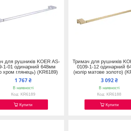
ч для рушників KOER AS-
Тримач для рушників KO
9-1-01 одинарний 648мм
0109-1-12 одинарний 
ір хром глянець) (KR6189)
(колір матове золото) (K
1 767 ₴
3 092 ₴
В наявності
В наявності
KR6189
KR6188
Купити
Купити