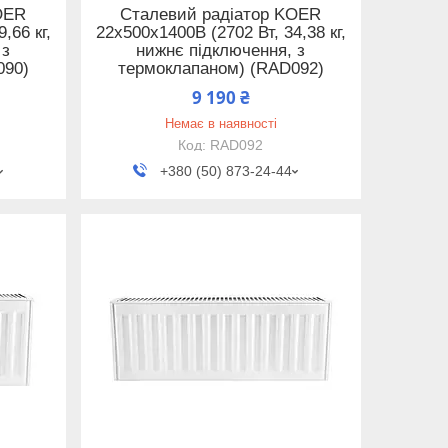
OER
Сталевий радіатор KOER
,66 кг,
22x500x1400B (2702 Вт, 34,38 кг,
 з
нижнє підключення, з
090)
термоклапаном) (RAD092)
9 190 ₴
Немає в наявності
RAD092
+380 (50) 873-24-44