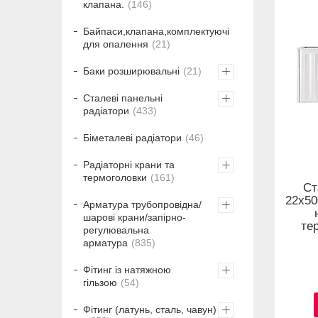
клапана.
146
Байпаси,клапана,комплектуючі
для опалення
21
Баки розширювальні
21
Сталеві панельні
радіатори
433
Біметалеві радіатори
46
Радіаторні крани та
термоголовки
161
Ст
22x50
Арматура трубопровідна/
шарові крани/запірно-
те
регулювальна
арматура
835
Фітинг із натяжною
гільзою
54
Фітинг (латунь, сталь, чавун)