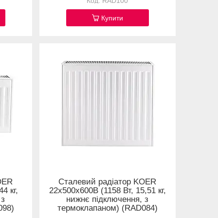
RAD100
Купити
OER
Сталевий радіатор KOER
4 кг,
22x500x600B (1158 Вт, 15,51 кг,
 з
нижнє підключення, з
098)
термоклапаном) (RAD084)