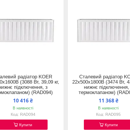
алевий радіатор KOER
Сталевий радіатор K
0x1600B (3088 Вт, 39,09 кг,
22x500x1800B (3474 Вт, 43
нижнє підключення, з
нижнє підключення,
рмоклапаном) (RAD094)
термоклапаном) (RAD
10 416 ₴
11 368 ₴
В наявності
В наявності
RAD094
RAD095
Купити
Купити