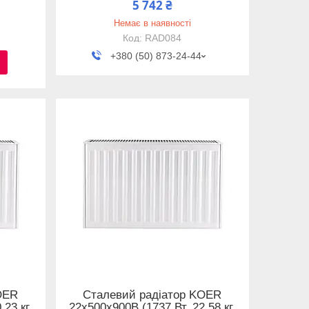
5 742 ₴
Немає в наявності
RAD084
+380 (50) 873-24-44
OER
Сталевий радіатор KOER
23 кг,
22x500x900B (1737 Вт, 22,58 кг,