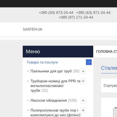
+380 (50) 873-24-44
+380 (63) 871-24-44
+380 (97) 171-24-44
SANTEH-UA
ГОЛОВНА С
Товари та послуги
Сталев
Паяльники для ppr труб
95
Труборізи-ножиці для PPR та
металопластикової
труби
31
Насосне обладнання
536
Поліпропіленові труби ппр і
комплектуючі до них (фітинг)