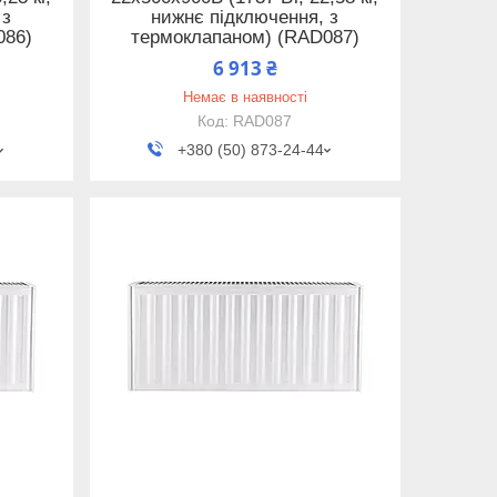
 з
нижнє підключення, з
086)
термоклапаном) (RAD087)
6 913 ₴
Немає в наявності
RAD087
+380 (50) 873-24-44