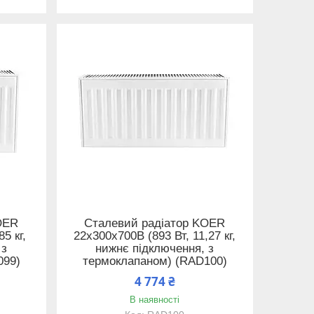
OER
Сталевий радіатор KOER
5 кг,
22x300x700B (893 Вт, 11,27 кг,
 з
нижнє підключення, з
099)
термоклапаном) (RAD100)
4 774 ₴
В наявності