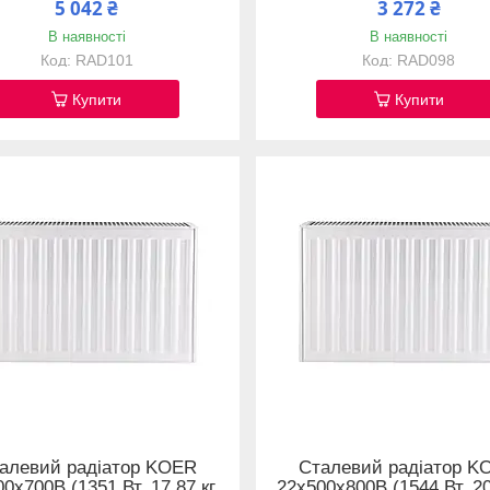
5 042 ₴
3 272 ₴
В наявності
В наявності
RAD101
RAD098
Купити
Купити
алевий радіатор KOER
Сталевий радіатор K
0x700B (1351 Вт, 17,87 кг,
22x500x800B (1544 Вт, 20,