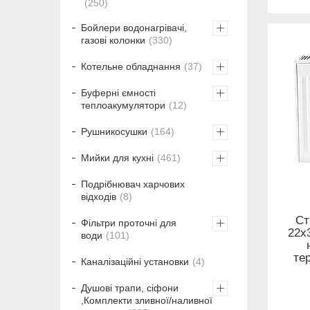
250
Бойлери водонагрівачі,
газові колонки
330
Котельне обладнання
37
Буферні ємності
теплоакумулятори
12
Рушникосушки
164
Мийки для кухні
461
Подрібнювач харчових
відходів
8
Ст
Фільтри проточні для
22x3
води
101
те
Каналізаційні установки
4
Душові трапи, сіфони
,Комплекти зливної/наливної