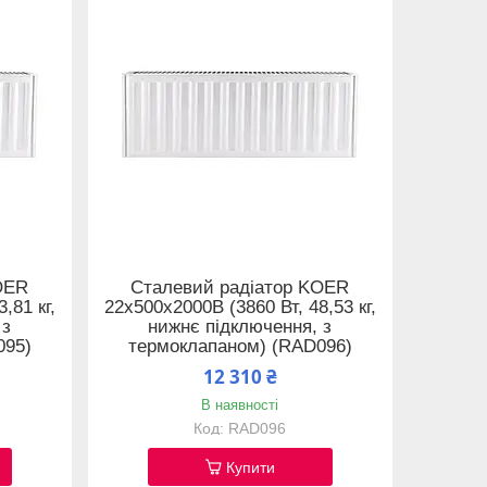
OER
Сталевий радіатор KOER
,81 кг,
22x500x2000B (3860 Вт, 48,53 кг,
 з
нижнє підключення, з
095)
термоклапаном) (RAD096)
12 310 ₴
В наявності
RAD096
Купити