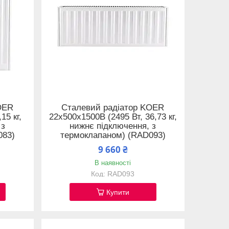
OER
Сталевий радіатор KOER
15 кг,
22x500x1500B (2495 Вт, 36,73 кг,
 з
нижнє підключення, з
083)
термоклапаном) (RAD093)
9 660 ₴
В наявності
RAD093
Купити