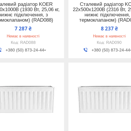
алевий радіатор KOER
Сталевий радіатор K
0x1000B (1930 Вт, 25,06 кг,
22x500x1200B (2316 Вт, 29
нижнє підключення, з
нижнє підключення,
рмоклапаном) (RAD088)
термоклапаном) (RAD
7 287 ₴
8 237 ₴
Немає в наявності
Немає в наявності
RAD088
RAD090
+380 (50) 873-24-44
+380 (50) 873-24-44