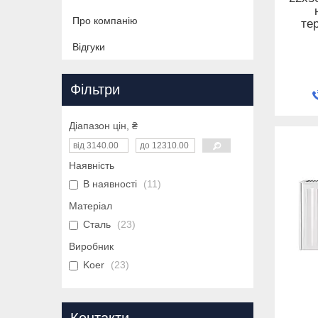
Про компанію
те
Відгуки
Фільтри
Діапазон цін, ₴
Наявність
В наявності
11
Матеріал
Сталь
23
Виробник
Koer
23