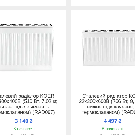
алевий радіатор KOER
Сталевий радіатор K
00x400B (510 Вт, 7,02 кг,
22x300x600B (766 Вт, 9,8
нижнє підключення, з
нижнє підключення,
рмоклапаном) (RAD097)
термоклапаном) (RAD
3 140 ₴
4 497 ₴
В наявності
В наявності