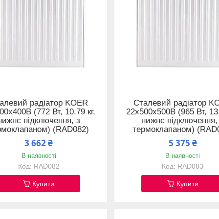
алевий радіатор KOER
Сталевий радіатор K
00x400B (772 Вт, 10,79 кг,
22x500x500B (965 Вт, 13,
нижнє підключення, з
нижнє підключення,
рмоклапаном) (RAD082)
термоклапаном) (RAD
3 662 ₴
5 375 ₴
В наявності
В наявності
RAD082
RAD083
Купити
Купити