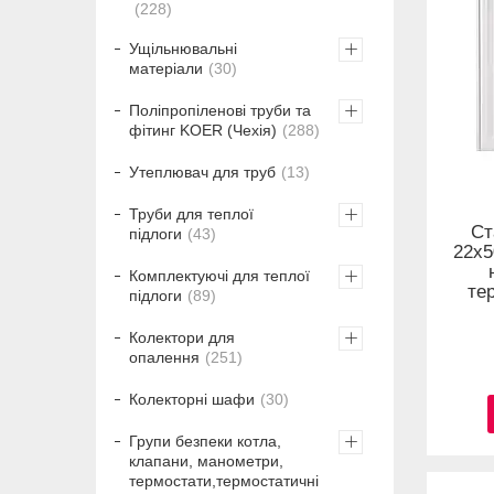
228
Ущільнювальні
матеріали
30
Поліпропіленові труби та
фітинг KOER (Чехія)
288
Утеплювач для труб
13
Труби для теплої
Ст
підлоги
43
22x5
Комплектуючі для теплої
те
підлоги
89
Колектори для
опалення
251
Колекторні шафи
30
Групи безпеки котла,
клапани, манометри,
термостати,термостатичні