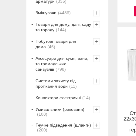
арматури
335
Змішувачи
4486
Товари для дому, дачі, саду
та городу
144
Побутові товари для
дома
46
Аксесуари для кухні, вани,
та громадських
санвузлів
798
Системи захисту від
протікання води
11
Конвектори електричні
14
Умивальники (раковини)
Ст
108
22x30
Гнучке підведення (шланги)
те
200